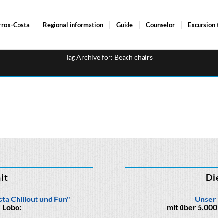
rrox-Costa
Regional information
Guide
Counselor
Excursion 
Tag Archive for: Beach chairs
hit
Di
ta Chillout und Fun"
Unser 
 Lobo:
mit über 5.000