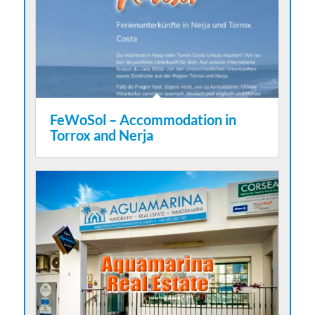
FeWoSol – Accommodation in
Torrox and Nerja