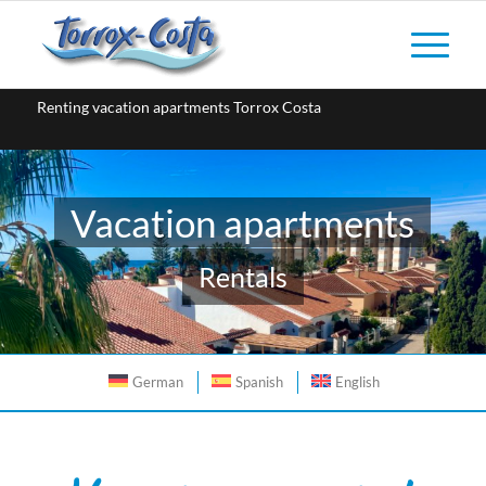
Renting vacation apartments Torrox Costa
Vacation apartments
Rentals
German
Spanish
English