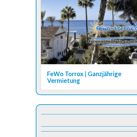
FeWo Torrox | Ganzjährige
Vermietung