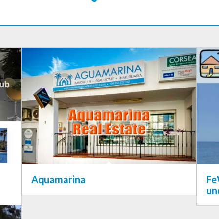
Aquamarina
Fe
un