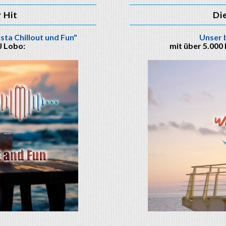
r Hit
Di
sta Chillout und Fun"
Unser 
J Lobo:
mit über 5.000