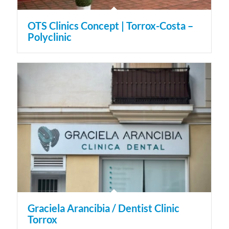
OTS Clinics Concept | Torrox-Costa –
Polyclinic
Graciela Arancibia / Dentist Clinic
Torrox