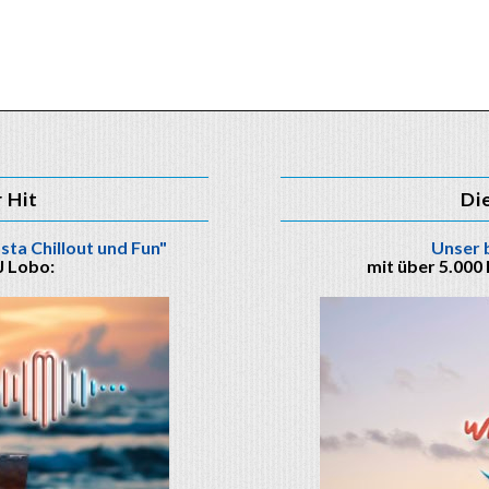
r Hit
Di
sta Chillout und Fun"
Unser 
J Lobo:
mit über 5.000