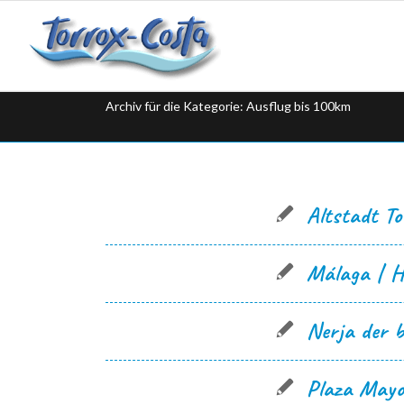
Archiv für die Kategorie: Ausflug bis 100km
Altstadt To
Málaga | H
Nerja der b
Plaza Mayo