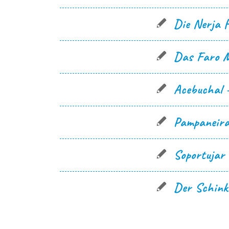
Die Nerja H
Das Faro M
Acebuchal –
Pampaneira
Soportujar 
Der Schink