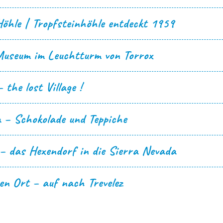
öhle | Tropfsteinhöhle entdeckt 1959
useum im Leuchtturm von Torrox
 the lost Village !
 – Schokolade und Teppiche
– das Hexendorf in die Sierra Nevada
en Ort – auf nach Trevelez