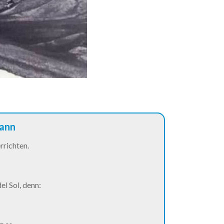
mann
rrichten.
el Sol, denn: