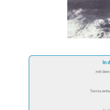
In 
mit dem 
Torrox entwi