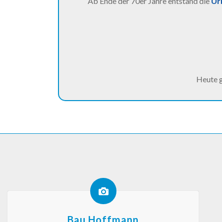
Ab Ende der 70er Jahre entstand die
Ur
Heute g
Bau Hoffmann