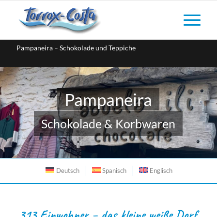
Pampaneira – Schokolade und Teppiche
Pampaneira
Schokolade & Korbwaren
Deutsch
Spanisch
Englisch
313 Einwohner – das kleine weiße Dorf