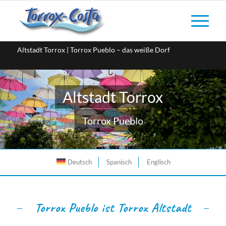
Altstadt Torrox | Torrox Pueblo – das weiße Dorf
Altstadt Torrox
Torrox Pueblo
Deutsch
Spanisch
Englisch
Torrox Pueblo ist Torrox Altstadt