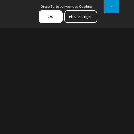
Diese Seite verwendet Cookies.
OK
Einstellungen
Warum ist Torrox Costa so beliebt?
Mejor Clima de Europa
Diesen Werbespruch findet hier man überall und
er bedeutet ganz einfach, dass wir hier das
mildeste Klima in Europa haben.
Ist das übertrieben ?