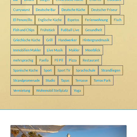
Currywurst
Deutsche Bar
Deutsche Küche
Deutscher Friseur
El Penoncillo
Englische Küche
Espetos
Ferienwohnung
Fisch
Fish und Chips
Frühstück
Fußball Live
Gesundheit
Griechische Küche
Grill
Handwerker
Hintergrundmusik
Immobilien Makler
Live Musik
Makler
Meerblick
mehrsprachig
Paella
Pil Pil
Pizza
Restaurant
Spanische Küche
Sport
Sport TV
Sprachschule
Strandliegen
Strandpromenade
Studio
Tapas
Terrasse
Torrox Park
Vermietung
Wohnmobil Stellplatz
Yoga