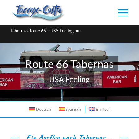
Tabernas Route 66 – USA Feeling pur
Route 66 Tabernas
USA Feeling
Deutsch
Spanisch
Englisch
Ein Ausflug nach Tabernas …