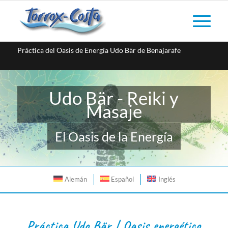
Práctica del Oasis de Energía Udo Bär de Benajarafe
Udo Bär - Reiki y
Masaje
El Oasis de la Energía
Alemán
Español
Inglés
Práctica Udo Bär | Oasis energético