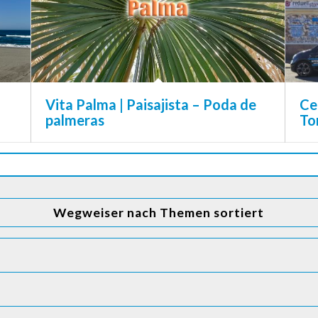
Vita Palma | Paisajista – Poda de
Ce
palmeras
To
Wegweiser nach Themen sortiert