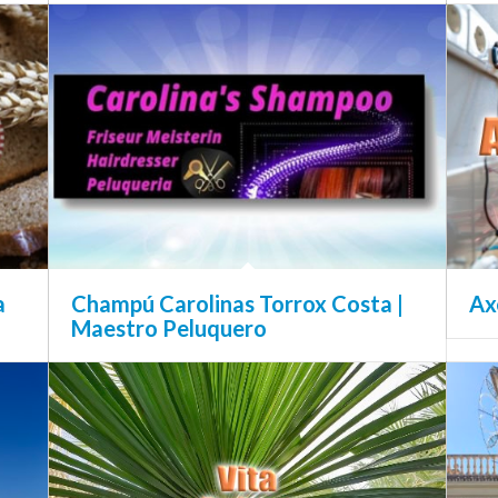
a
Champú Carolinas Torrox Costa |
Ax
Maestro Peluquero