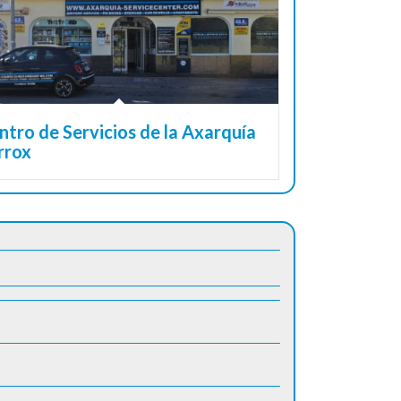
ntro de Servicios de la Axarquía
rrox