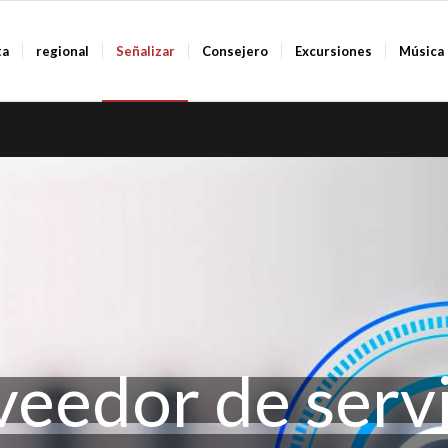
ta
regional
Señalizar
Consejero
Excursiones
Música
veedor de servi