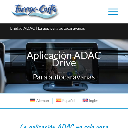
Unidad ADAC | La app para autocaravanas
Aplicación ADAC
Drive
Para autocaravanas
Alemán
Español
Inglés
La aplicación ADAC no solo para