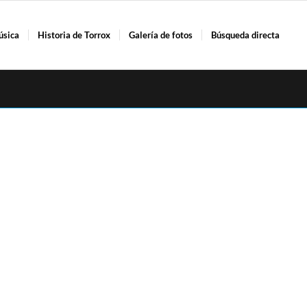
úsica
Historia de Torrox
Galería de fotos
Búsqueda directa